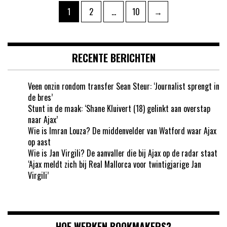
Berichten
Pagina
Pagina
Pagina
1
2
…
10
→
paginering
RECENTE BERICHTEN
Veen onzin rondom transfer Sean Steur: ‘Journalist sprengt in
de bres’
Stunt in de maak: ‘Shane Kluivert (18) gelinkt aan overstap
naar Ajax’
Wie is Imran Louza? De middenvelder van Watford waar Ajax
op aast
Wie is Jan Virgili? De aanvaller die bij Ajax op de radar staat
‘Ajax meldt zich bij Real Mallorca voor twintigjarige Jan
Virgili’
HOE WERKEN BOOKMAKERS?