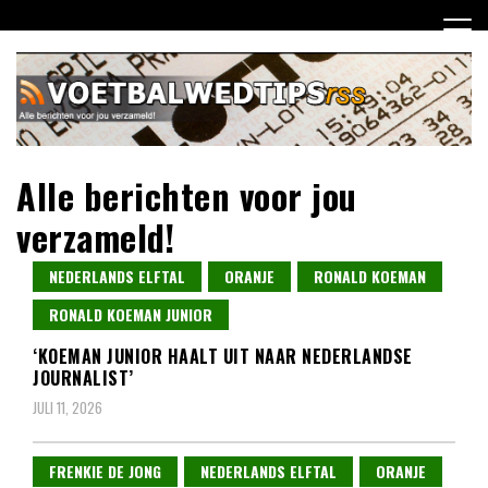
Ga
naar
de
inhoud
Alle berichten voor jou
verzameld!
NEDERLANDS ELFTAL
ORANJE
RONALD KOEMAN
RONALD KOEMAN JUNIOR
‘KOEMAN JUNIOR HAALT UIT NAAR NEDERLANDSE
JOURNALIST’
JULI 11, 2026
FRENKIE DE JONG
NEDERLANDS ELFTAL
ORANJE