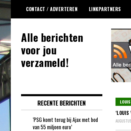
Ga
CONTACT / ADVERTEREN
LINKPARTNERS
naar
de
inhoud
Alle berichten
voor jou
verzameld!
RECENTE BERICHTEN
LOUIS
‘LOUIS
‘PSG komt terug bij Ajax met bod
AUGUSTUS
van 55 miljoen euro’