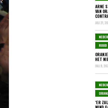
ARNE S
VAN OR
CONTR
JULI 21, 2
NEDER
RUUD 
ORANJE
HET NI
JULI 9, 20
NEDER
ORANJ
‘ER ZA
WIND G