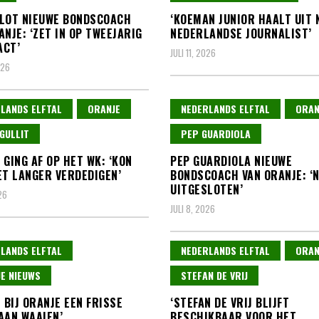
LOT NIEUWE BONDSCOACH
‘KOEMAN JUNIOR HAALT UIT
ANJE: ‘ZET IN OP TWEEJARIG
NEDERLANDSE JOURNALIST’
ACT’
JULI 11, 2026
026
LANDS ELFTAL
ORANJE
NEDERLANDS ELFTAL
ORAN
GULLIT
PEP GUARDIOLA
 GING AF OP HET WK: ‘KON
PEP GUARDIOLA NIEUWE
ET LANGER VERDEDIGEN’
BONDSCOACH VAN ORANJE: ‘N
UITGESLOTEN’
26
JULI 8, 2026
LANDS ELFTAL
NEDERLANDS ELFTAL
ORAN
E NIEUWS
STEFAN DE VRIJ
L BIJ ORANJE EEN FRISSE
‘STEFAN DE VRIJ BLIJFT
AAN WAAIEN’
BESCHIKBAAR VOOR HET