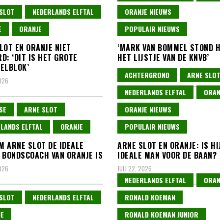
SLOT
NEDERLANDS ELFTAL
ORANJE NIEUWS
E
ORANJE
POPULAIR NIEUWS
LOT EN ORANJE NIET
‘MARK VAN BOMMEL STOND 
D: ‘DIT IS HET GROTE
HET LIJSTJE VAN DE KNVB’
ELBLOK’
JULI 26, 2026
ACHTERGROND
ARNE SLO
2026
NEDERLANDS ELFTAL
ORAN
SE
ARNE SLOT
ORANJE NIEUWS
LANDS ELFTAL
ORANJE
POPULAIR NIEUWS
 ARNE SLOT DE IDEALE
ARNE SLOT EN ORANJE: IS HI
 BONDSCOACH VAN ORANJE IS
IDEALE MAN VOOR DE BAAN?
2026
JULI 22, 2026
NEDERLANDS ELFTAL
ORAN
SLOT
NEDERLANDS ELFTAL
RONALD KOEMAN
E
RONALD KOEMAN JUNIOR