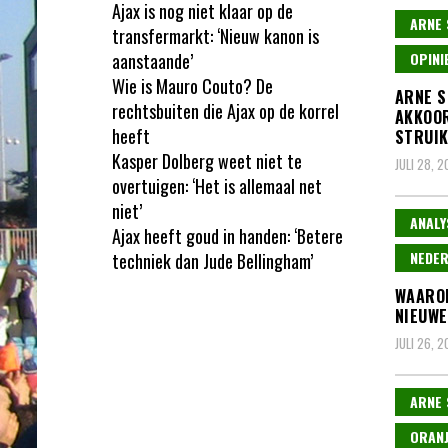
Ajax is nog niet klaar op de
ARNE 
transfermarkt: ‘Nieuw kanon is
aanstaande’
OPINI
Wie is Mauro Couto? De
ARNE S
rechtsbuiten die Ajax op de korrel
AKKOOR
heeft
STRUIK
Kasper Dolberg weet niet te
JULI 28, 
overtuigen: ‘Het is allemaal net
niet’
ANALY
Ajax heeft goud in handen: ‘Betere
NEDER
techniek dan Jude Bellingham’
WAAROM
NIEUWE
JULI 26, 
ARNE 
ORANJ