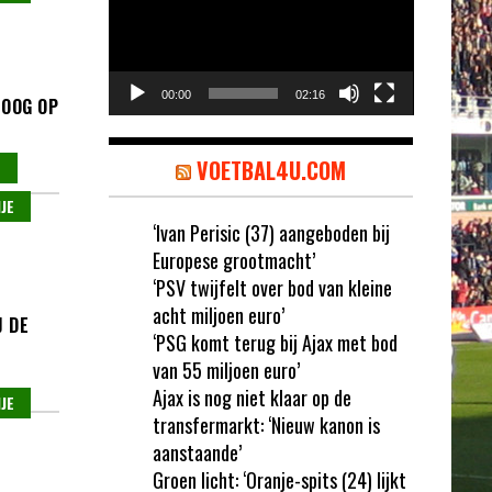
00:00
02:16
HOOG OP
VOETBAL4U.COM
T
JE
‘Ivan Perisic (37) aangeboden bij
Europese grootmacht’
‘PSV twijfelt over bod van kleine
acht miljoen euro’
J DE
‘PSG komt terug bij Ajax met bod
van 55 miljoen euro’
Ajax is nog niet klaar op de
JE
transfermarkt: ‘Nieuw kanon is
aanstaande’
Groen licht: ‘Oranje-spits (24) lijkt