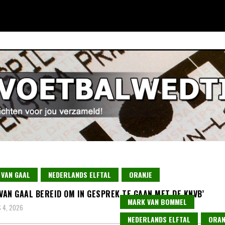
 VAN GAAL
NEDERLANDS ELFTAL
ORANJE
 VAN GAAL BEREID OM IN GESPREK TE GAAN MET DE KNVB’
MARK VAN BOMMEL
 4, 2026
NEDERLANDS ELFTAL
ORAN