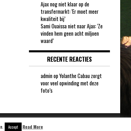
Ajax nog niet klaar op de
transfermarkt: ‘Er moet meer
kwaliteit bij’
Sami Ouaissa niet naar Ajax: ‘Ze
vinden hem geen acht miljoen
waard’
RECENTE REACTIES
admin
op
Yolanthe Cabau zorgt
voor veel opwinding met deze
foto’s
n.
Read More
Aangedreven door
WordPress
Accept