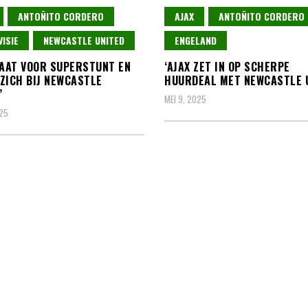
ANTOÑITO CORDERO
AJAX
ANTOÑITO CORDERO
VISIE
NEWCASTLE UNITED
ENGELAND
GAAT VOOR SUPERSTUNT EN
‘AJAX ZET IN OP SCHERPE
ZICH BIJ NEWCASTLE
HUURDEAL MET NEWCASTLE U
’
MEI 9, 2025
025