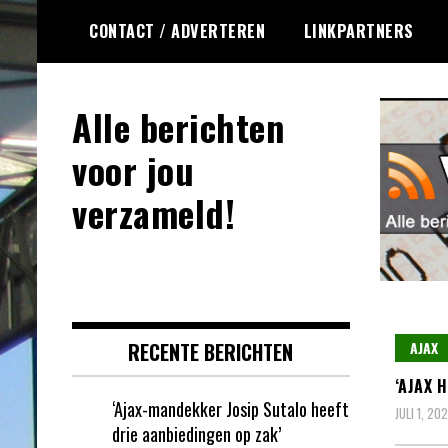
Ga
CONTACT / ADVERTEREN
LINKPARTNERS
naar
de
inhoud
Alle berichten
voor jou
verzameld!
RECENTE BERICHTEN
AJAX
‘AJAX 
‘Ajax-mandekker Josip Sutalo heeft
JULI 1, 20
drie aanbiedingen op zak’