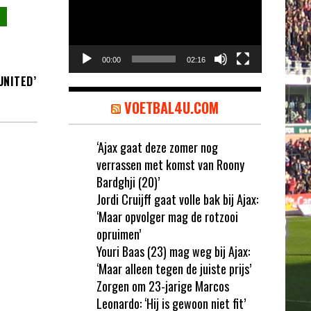
00:00
02:16
NITED’
VOETBAL4U.COM
‘Ajax gaat deze zomer nog
verrassen met komst van Roony
Bardghji (20)’
Jordi Cruijff gaat volle bak bij Ajax:
‘Maar opvolger mag de rotzooi
opruimen’
Youri Baas (23) mag weg bij Ajax:
‘Maar alleen tegen de juiste prijs’
Zorgen om 23-jarige Marcos
Leonardo: ‘Hij is gewoon niet fit’