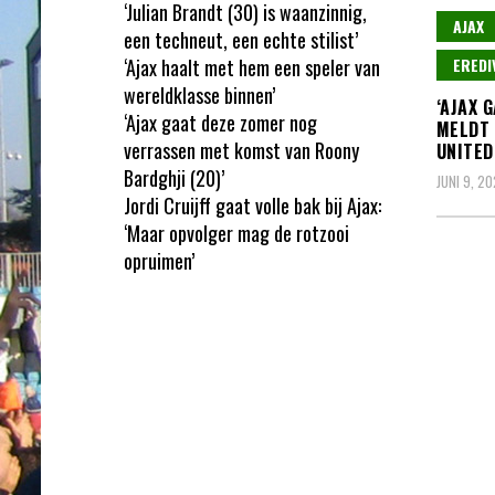
‘Julian Brandt (30) is waanzinnig,
AJAX
een techneut, een echte stilist’
‘Ajax haalt met hem een speler van
EREDI
wereldklasse binnen’
‘AJAX 
‘Ajax gaat deze zomer nog
MELDT 
verrassen met komst van Roony
UNITED
Bardghji (20)’
JUNI 9, 2
Jordi Cruijff gaat volle bak bij Ajax:
‘Maar opvolger mag de rotzooi
opruimen’