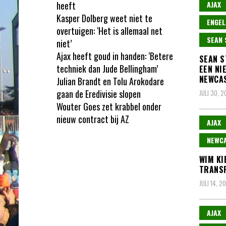
heeft
AJAX
Kasper Dolberg weet niet te
ENGEL
overtuigen: ‘Het is allemaal net
SEAN 
niet’
Ajax heeft goud in handen: ‘Betere
SEAN S
techniek dan Jude Bellingham’
EEN NI
NEWCAS
Julian Brandt en Tolu Arokodare
gaan de Eredivisie slopen
JULI 30, 
Wouter Goes zet krabbel onder
nieuw contract bij AZ
AJAX
NEWCA
WIM KI
TRANSF
JULI 14, 2
AJAX