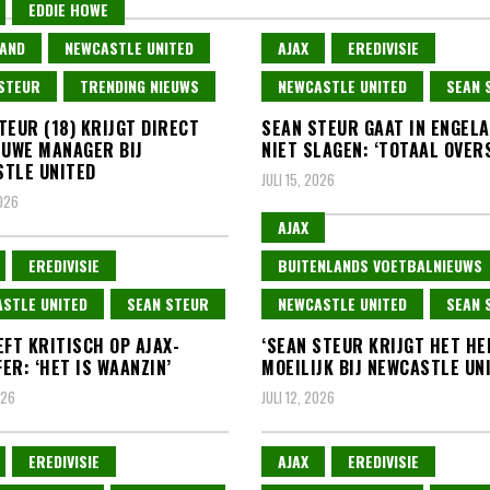
EDDIE HOWE
AND
NEWCASTLE UNITED
AJAX
EREDIVISIE
STEUR
TRENDING NIEUWS
NEWCASTLE UNITED
SEAN 
TEUR (18) KRIJGT DIRECT
SEAN STEUR GAAT IN ENGEL
EUWE MANAGER BIJ
NIET SLAGEN: ‘TOTAAL OVER
TLE UNITED
JULI 15, 2026
2026
AJAX
EREDIVISIE
BUITENLANDS VOETBALNIEUWS
STLE UNITED
SEAN STEUR
NEWCASTLE UNITED
SEAN 
EFT KRITISCH OP AJAX-
‘SEAN STEUR KRIJGT HET HE
ER: ‘HET IS WAANZIN’
MOEILIJK BIJ NEWCASTLE UN
026
JULI 12, 2026
EREDIVISIE
AJAX
EREDIVISIE