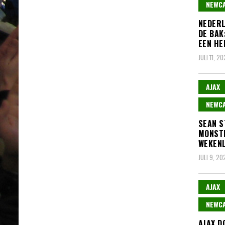
NEWCA
NEDERL
DE BAK
EEN HE
JULI 11, 2
AJAX
NEWCA
SEAN S
MONSTE
WEKENL
JULI 9, 20
AJAX
NEWCA
AJAX D