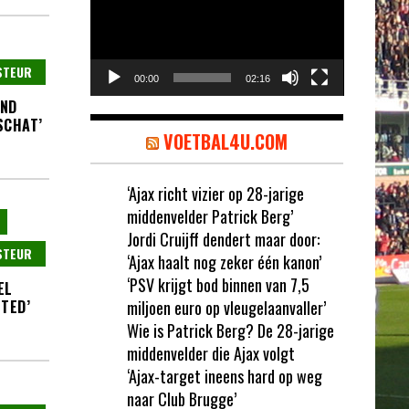
STEUR
00:00
02:16
AND
SCHAT’
VOETBAL4U.COM
‘Ajax richt vizier op 28-jarige
middenvelder Patrick Berg’
Jordi Cruijff dendert maar door:
STEUR
‘Ajax haalt nog zeker één kanon’
‘PSV krijgt bod binnen van 7,5
EL
ITED’
miljoen euro op vleugelaanvaller’
Wie is Patrick Berg? De 28-jarige
middenvelder die Ajax volgt
‘Ajax-target ineens hard op weg
naar Club Brugge’