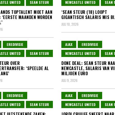
STLE UNITED
SEAN STEUR
NEWCASTLE UNITED
SEAN 
ANDS TOPTALENT MOET AAN
‘SEAN STEUR (18) LOOPT
: ‘EERSTE MAANDEN WORDEN
GIGANTISCH SALARIS MIS BIJ
L’
JULI 10, 2026
026
EREDIVISIE
AJAX
EREDIVISIE
STLE UNITED
SEAN STEUR
NEWCASTLE UNITED
SEAN 
TEUR OVER
DONE DEAL: SEAN STEUR NA
RTRANSFER: ‘SPEELDE AL
NEWCASTLE, SALARIS VAN VI
ANG’
MILJOEN EURO
26
JULI 9, 2026
EREDIVISIE
AJAX
EREDIVISIE
STLE UNITED
SEAN STEUR
NEWCASTLE UNITED
SEAN 
OET UITSTEKENDE ZAKEN:
JORDI CRUIJFF SNEERT NAAR