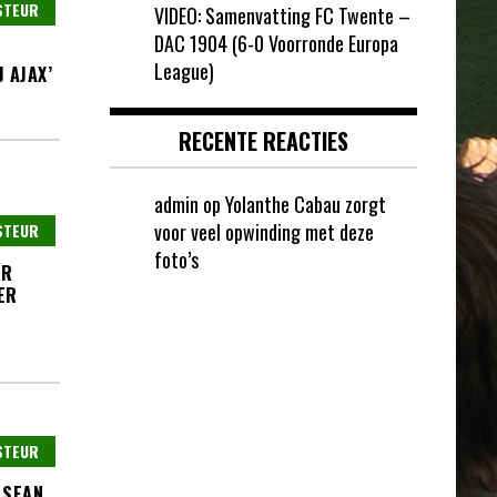
STEUR
VIDEO: Samenvatting FC Twente –
DAC 1904 (6-0 Voorronde Europa
League)
 AJAX’
RECENTE REACTIES
admin
op
Yolanthe Cabau zorgt
voor veel opwinding met deze
STEUR
foto’s
AR
ER
STEUR
 SEAN