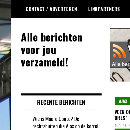
Ga
CONTACT / ADVERTEREN
LINKPARTNERS
naar
de
inhoud
Alle berichten
voor jou
verzameld!
RECENTE BERICHTEN
AJAX
VEEN O
BRES’
Wie is Mauro Couto? De
rechtsbuiten die Ajax op de korrel
AUGUSTUS