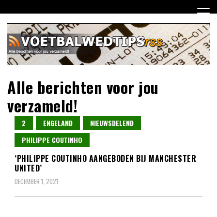
Ga
naar
de
inhoud
Alle berichten voor jou
verzameld!
2
ENGELAND
NIEUWSDELEND
PHILIPPE COUTINHO
‘PHILIPPE COUTINHO AANGEBODEN BIJ MANCHESTER
UNITED’
DECEMBER 1, 2021