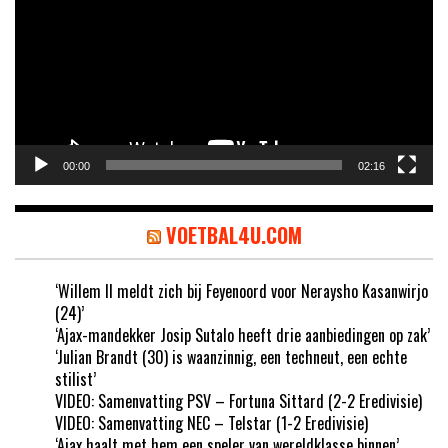
00:00
02:16
VOETBAL4U.COM
‘Willem II meldt zich bij Feyenoord voor Neraysho Kasanwirjo
(24)’
‘Ajax-mandekker Josip Sutalo heeft drie aanbiedingen op zak’
‘Julian Brandt (30) is waanzinnig, een techneut, een echte
stilist’
VIDEO: Samenvatting PSV – Fortuna Sittard (2-2 Eredivisie)
VIDEO: Samenvatting NEC – Telstar (1-2 Eredivisie)
‘Ajax haalt met hem een speler van wereldklasse binnen’