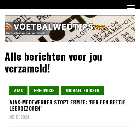
Ga
naar
de
inhoud
Alle berichten voor jou
verzameld!
AJAX
EREDIVISIE
MICHAEL ERIKSEN
AJAX-MEDEWERKER STOPT ERMEE: ‘BEN EEN BEETJE
LEEGGEZOGEN’
MEI 17, 2024