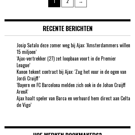
Pagina
Pagina
1
2
→
paginering
RECENTE BERICHTEN
Josip Sutalo deze zomer weg bij Ajax: ‘Amsterdammers willen
15 miljoen’
‘Ajax-vertrekker (27) zet loopbaan voort in de Premier
League’
Kanon tekent contract bij Ajax: ‘Zag het vuur in de ogen van
Jordi Cruijff’
‘Bayern en FC Barcelona melden zich ook in de Johan Cruijff
ArenA’
Ajax haalt speler van Barca en verhuurd hem direct aan Celta
de Vigo’