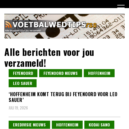
Ga
naar
de
inhoud
Alle berichten voor jou
verzameld!
FEYENOORD
FEYENOORD NIEUWS
HOFFENHEIM
LEO SAUER
‘HOFFENHEIM KOMT TERUG BIJ FEYENOORD VOOR LEO
SAUER’
JULI 19, 2026
EREDIVISIE NIEUWS
HOFFENHEIM
KODAI SANO