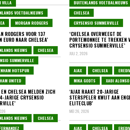
 VILLA
BUITENLANDS VOETBALNIEUWS
NLANDS VOETBALNIEUWS
CHELSEA
SEA
MORGAN RODGERS
CRYSENSIO SUMMERVILLE
N RODGERS VOOR 137
‘CHELSEA OVERWEEGT DE
N EURO NAAR CHELSEA’
PORTEMONNEE TE TREKKEN 
CRYSENSIO SUMMERVILLE’
026
NLANDS NIEUWS
CHELSEA
JULI 2, 2026
NSIO SUMMERVILLE
ENHAM HOTSPUR
AJAX
CHELSEA
EREDIV
HAM UNITED
MIKA GODTS
XABI ALONSO
 EN CHELSEA MELDEN ZICH
‘AJAX RAAKT 20-JARIGE
4-JARIGE CRYSENSIO
STERSPELER KWIJT AAN ENG
VILLE’
ELITECLUB’
2026
MEI 26, 2026
NLANDS NIEUWS
CHELSEA
FERNANDEZ
AJAX
CHELSEA
EREDIV