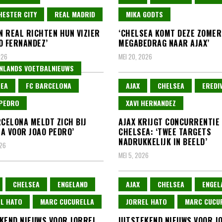
ESTER CITY
REAL MADRID
MIKA GODTS
EN REAL RICHTEN HUN VIZIER
‘CHELSEA KOMT DEZE ZOMER
O FERNANDEZ’
MEGABEDRAG NAAR AJAX’
026
MEI 20, 2026
NLANDS VOETBALNIEUWS
SEA
FC BARCELONA
AJAX
CHELSEA
EREDIV
PEDRO
XAVI HERNANDEZ
RCELONA MELDT ZICH BIJ
AJAX KRIJGT CONCURRENTIE
A VOOR JOAO PEDRO’
CHELSEA: ‘TWEE TARGETS
NADRUKKELIJK IN BEELD’
026
MEI 5, 2026
CHELSEA
ENGELAND
AJAX
CHELSEA
ENGEL
L HATO
MARC CUCURELLA
JORREL HATO
MARC CUCU
KEND NIEUWS VOOR JORREL
UITSTEKEND NIEUWS VOOR J