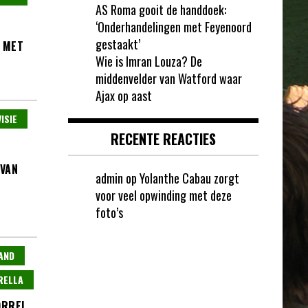
AS Roma gooit de handdoek:
‘Onderhandelingen met Feyenoord
gestaakt’
 MET
Wie is Imran Louza? De
middenvelder van Watford waar
Ajax op aast
ISIE
RECENTE REACTIES
 VAN
admin
op
Yolanthe Cabau zorgt
voor veel opwinding met deze
foto’s
AND
RELLA
ORREL