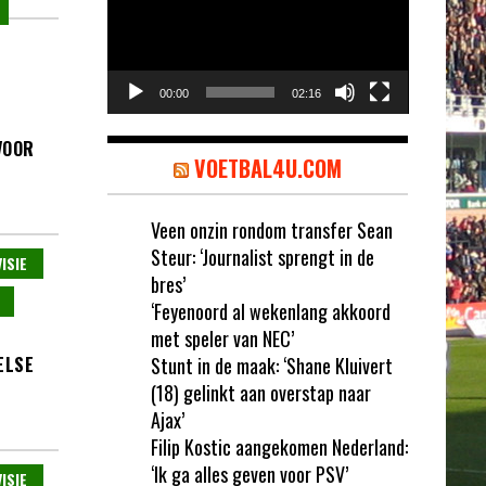
00:00
02:16
VOOR
VOETBAL4U.COM
Veen onzin rondom transfer Sean
Steur: ‘Journalist sprengt in de
ISIE
bres’
‘Feyenoord al wekenlang akkoord
met speler van NEC’
ELSE
Stunt in de maak: ‘Shane Kluivert
(18) gelinkt aan overstap naar
Ajax’
Filip Kostic aangekomen Nederland:
‘Ik ga alles geven voor PSV’
ISIE