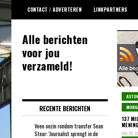
Ga
CONTACT / ADVERTEREN
LINKPARTNERS
naar
de
inhoud
Alle berichten
voor jou
verzameld!
ASTON
RECENTE BERICHTEN
MORG
137 MI
MENING
Veen onzin rondom transfer Sean
Steur: ‘Journalist sprengt in de
JULI 20, 