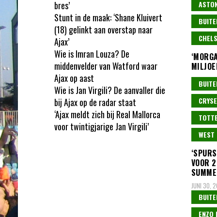
bres’
ASTON
Stunt in de maak: ‘Shane Kluivert
BUITE
(18) gelinkt aan overstap naar
CHEL
Ajax’
Wie is Imran Louza? De
‘MORGA
middenvelder van Watford waar
MILJOE
Ajax op aast
JULI 19, 2
BUITE
Wie is Jan Virgili? De aanvaller die
CRYSE
bij Ajax op de radar staat
‘Ajax meldt zich bij Real Mallorca
TOTT
voor twintigjarige Jan Virgili’
WEST 
‘SPURS
VOOR 2
SUMMER
JUNI 30, 
BUITE
ENZO 