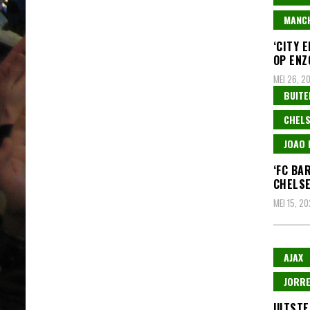
MANCH
‘CITY 
OP ENZ
MEI 26, 2
BUITE
CHEL
JOAO 
‘FC BA
CHELSE
MEI 15, 2
AJAX
JORRE
UITSTE