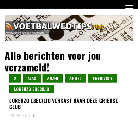
Ga
naar
de
inhoud
Alle berichten voor jou
verzameld!
2
AJAX
ANZHI
APOEL
EREDIVISIE
LORENZO EBECILIO
LORENZO EBECILIO VERKAST NAAR DEZE GRIEKSE
CLUB
JANUARI 27, 2017