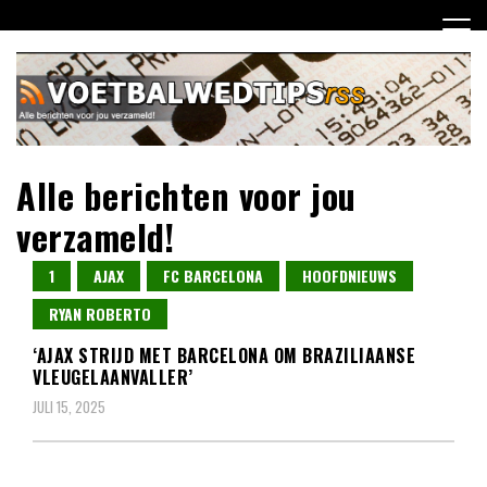
Ga
naar
de
inhoud
Alle berichten voor jou
verzameld!
1
AJAX
FC BARCELONA
HOOFDNIEUWS
RYAN ROBERTO
‘AJAX STRIJD MET BARCELONA OM BRAZILIAANSE
VLEUGELAANVALLER’
JULI 15, 2025