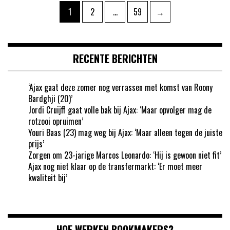
Berichten
Pagina
Pagina
Pagina
1
2
…
59
→
paginering
RECENTE BERICHTEN
‘Ajax gaat deze zomer nog verrassen met komst van Roony
Bardghji (20)’
Jordi Cruijff gaat volle bak bij Ajax: ‘Maar opvolger mag de
rotzooi opruimen’
Youri Baas (23) mag weg bij Ajax: ‘Maar alleen tegen de juiste
prijs’
Zorgen om 23-jarige Marcos Leonardo: ‘Hij is gewoon niet fit’
Ajax nog niet klaar op de transfermarkt: ‘Er moet meer
kwaliteit bij’
HOE WERKEN BOOKMAKERS?