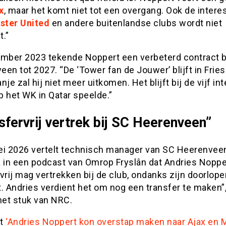
x
, maar het komt niet tot een overgang. Ook de intere
ster United
en andere buitenlandse clubs wordt niet
t.”
ember 2023 tekende Noppert een verbeterd contract b
en tot 2027. “De ‘Tower fan de Jouwer’ blijft in Fries
nje zal hij niet meer uitkomen. Het blijft bij de vijf in
op het WK in Qatar speelde.”
sfervrij vertrek bij SC Heerenveen”
ei 2026 vertelt technisch manager van SC Heerenvee
in een podcast van Omrop Fryslân dat Andries Noppe
vrij mag vertrekken bij de club, ondanks zijn doorlop
. Andries verdient het om nog een transfer te maken”
het stuk van NRC.
st
‘Andries Noppert kon overstap maken naar Ajax en 