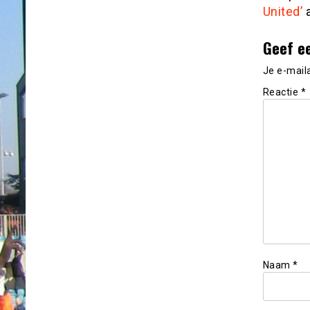
United’
a
Geef e
Je e-mail
Reactie
*
Naam
*