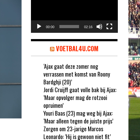
00:00
02:16
VOETBAL4U.COM
‘Ajax gaat deze zomer nog
verrassen met komst van Roony
Bardghji (20)’
Jordi Cruijff gaat volle bak bij Ajax:
‘Maar opvolger mag de rotzooi
opruimen’
Youri Baas (23) mag weg bij Ajax:
‘Maar alleen tegen de juiste prijs’
Zorgen om 23-jarige Marcos
Leonardo: ‘Hij is gewoon niet fit’