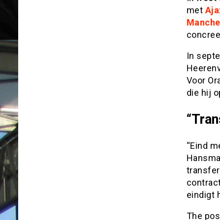
met
Aja
Manche
concree
In sept
Heerenve
Voor Ora
die hij 
“Tran
“Eind m
Hansma 
transfer
contract
eindigt 
The po