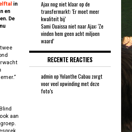
Ajax nog niet klaar op de
lftal
in
transfermarkt: ‘Er moet meer
an en
kwaliteit bij’
en. De
Sami Ouaissa niet naar Ajax: ‘Ze
 nu
vinden hem geen acht miljoen
waard’
 twee
fond
RECENTE REACTIES
verwacht
n
admin
op
Yolanthe Cabau zorgt
nemer.”
voor veel opwinding met deze
foto’s
Blind
 ook aan
 groep.
gesprek