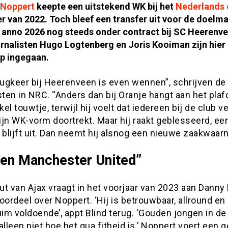
 Noppert
keepte een uitstekend WK bij het
Nederlands e
 van 2022. Toch bleef een transfer uit voor de doelm
j anno 2026 nog steeds onder contract bij SC Heerenve
rnalisten Hugo Logtenberg en Joris Kooiman zijn hier
op ingegaan.
erugkeer bij Heerenveen is even wennen”, schrijven de
sten in NRC. “Anders dan bij Oranje hangt aan het pla
el touwtje, terwijl hij voelt dat iedereen bij de club 
zijn WK-vorm doortrekt. Maar hij raakt geblesseerd, ee
 blijft uit. Dan neemt hij alsnog een nieuwe zaakwaar
 en Manchester United”
t van Ajax vraagt in het voorjaar van 2023 aan Danny 
oordeel over Noppert. ‘Hij is betrouwbaar, allround en
uim voldoende’, appt Blind terug. ‘Gouden jongen in de
alleen niet hoe het qua fitheid is.’ Noppert voert een 