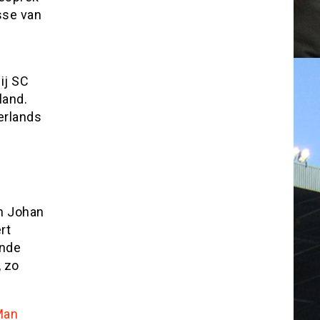
sse van
ij SC
land.
terlands
n Johan
rt
ende
, zo
Man