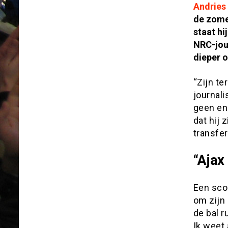
Andries
de zomer
staat hi
NRC-jou
dieper 
“Zijn t
journali
geen enk
dat hij 
transfer
“Ajax
Een scou
om zijn 
de bal r
Ik weet 