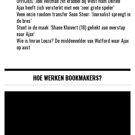
OFFICIEEL: Joël Veltman zet krabbel bij West Ham United
Ajax heeft zich versterkt met een ‘zeer grote speler’
Veen onzin rondom transfer Sean Steur: ‘Journalist sprengt in
de bres’
Stunt in de maak: ‘Shane Kluivert (18) gelinkt aan overstap
naar Ajax’
Wie is Imran Louza? De middenvelder van Watford waar Ajax
op aast
HOE WERKEN BOOKMAKERS?
Videospeler