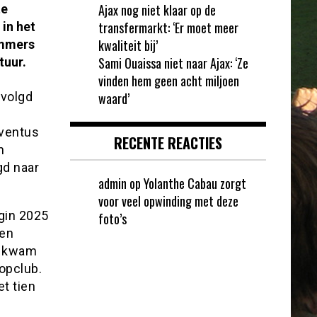
Ajax nog niet klaar op de
te
transfermarkt: ‘Er moet meer
in het
kwaliteit bij’
ammers
Sami Ouaissa niet naar Ajax: ‘Ze
tuur.
vinden hem geen acht miljoen
volgd
waard’
uventus
RECENTE REACTIES
n
gd naar
admin
op
Yolanthe Cabau zorgt
voor veel opwinding met deze
gin 2025
foto’s
een
d kwam
topclub.
t tien