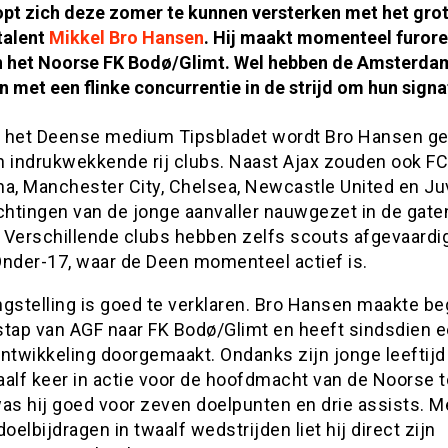
pt zich deze zomer te kunnen versterken met het gro
talent
Mikkel Bro Hansen
. Hij maakt momenteel furore 
an het Noorse FK Bodø/Glimt. Wel hebben de Amsterd
 met een flinke concurrentie in de strijd om hun signa
 het Deense medium Tipsbladet wordt Bro Hansen ge
n indrukwekkende rij clubs. Naast Ajax zouden ook FC
na, Manchester City, Chelsea, Newcastle United en J
ichtingen van de jonge aanvaller nauwgezet in de gate
 Verschillende clubs hebben zelfs scouts afgevaardi
Onder-17, waar de Deen momenteel actief is.
ngstelling is goed te verklaren. Bro Hansen maakte be
stap van AGF naar FK Bodø/Glimt en heeft sindsdien 
ontwikkeling doorgemaakt. Ondanks zijn jonge leeftij
waalf keer in actie voor de hoofdmacht van de Noorse 
as hij goed voor zeven doelpunten en drie assists. Me
doelbijdragen in twaalf wedstrijden liet hij direct zijn