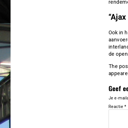
rendeme
“Ajax
Ook in 
aanvoerd
interlan
de open
The po
appeare
Geef e
Je e-mail
Reactie
*