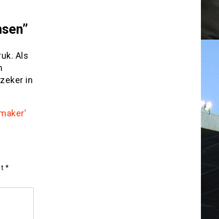
nsen”
uk. Als
n
fzeker in
kmaker’
et
*