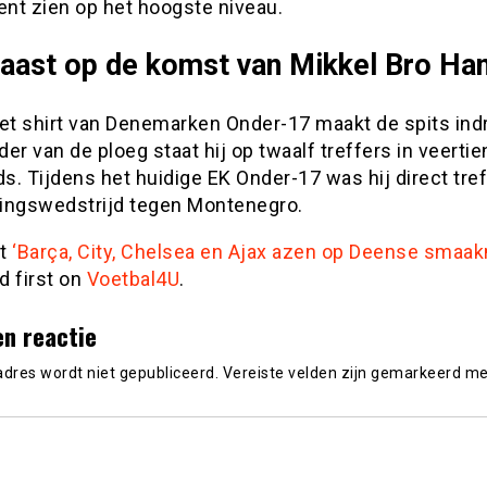
nt zien op het hoogste niveau.
 aast op de komst van Mikkel Bro Ha
het shirt van Denemarken Onder-17 maakt de spits indr
er van de ploeg staat hij op twaalf treffers in veertie
ds. Tijdens het huidige EK Onder-17 was hij direct tre
ingswedstrijd tegen Montenegro.
st
‘Barça, City, Chelsea en Ajax azen op Deense smaa
d first on
Voetbal4U
.
en reactie
adres wordt niet gepubliceerd.
Vereiste velden zijn gemarkeerd m