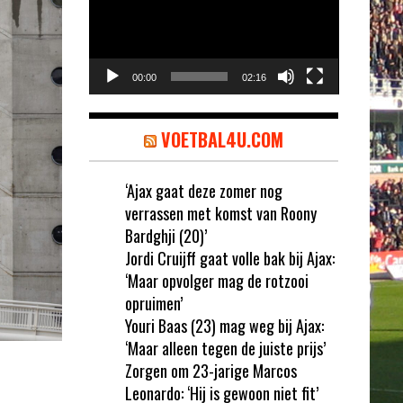
00:00
02:16
VOETBAL4U.COM
‘Ajax gaat deze zomer nog
verrassen met komst van Roony
Bardghji (20)’
Jordi Cruijff gaat volle bak bij Ajax:
‘Maar opvolger mag de rotzooi
opruimen’
Youri Baas (23) mag weg bij Ajax:
‘Maar alleen tegen de juiste prijs’
Zorgen om 23-jarige Marcos
Leonardo: ‘Hij is gewoon niet fit’