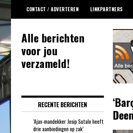
Ga
CONTACT / ADVERTEREN
LINKPARTNERS
naar
de
inhoud
Alle berichten
voor jou
verzameld!
‘Bar
RECENTE BERICHTEN
Deen
‘Ajax-mandekker Josip Sutalo heeft
drie aanbiedingen op zak’