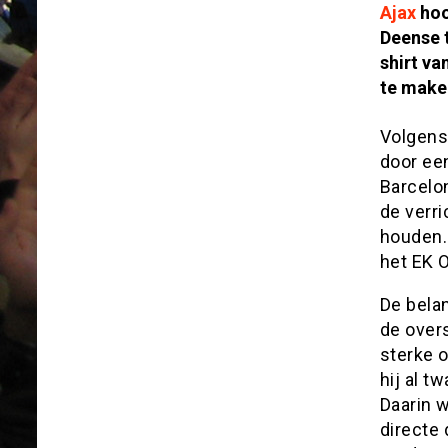
Ajax
hoo
Deense 
shirt v
te maken
Volgens
door ee
Barcelo
de verr
houden.
het EK 
De bela
de over
sterke 
hij al t
Daarin w
directe 