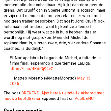
moment alle drie onhaalbaar. Hij kijkt daardoor over de
grens. Dat Cruijff dan in Spanje uitkomt is logisch, maar
er zijn echt mensen die me verzekeren: er wordt met
nog geen trainer gesproken. Dat hoeft Jordi Cruijff ook
helemaal niet te doen, want hij kent ze allemaal
persoonlijk. Hij weet wat ze in huis hebben, dus er
wordt nog niet gesproken. Maar dat Míchel de
topkandidaat is, tussen twee, drie, vier andere Spaanse
coaches, is duidelijk.”
El Ajax apalabra la llegada de Míchel, a falta de la
firma final, esperando a que termine LaLiga.
https://t.co/4KdiOj94vO
— Matteo Moretto (@MatteMoretto)
May 15,
2026
The post
BREKEND: Ajax bereikt eindelijk akkoord met
nieuwe hoofdtrainer
appeared first on
Voetbal4U
.
Geef een reactie