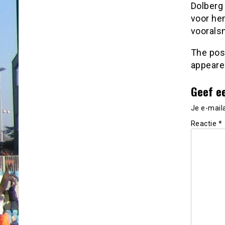
Dolberg 
voor hem
vooralsn
The po
appeare
Geef e
Je e-mail
Reactie
*