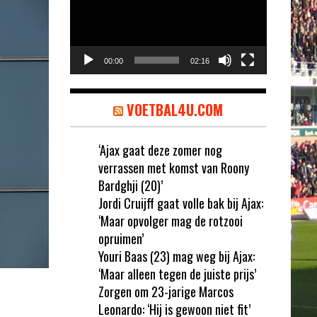
00:00
02:16
VOETBAL4U.COM
‘Ajax gaat deze zomer nog
verrassen met komst van Roony
Bardghji (20)’
Jordi Cruijff gaat volle bak bij Ajax:
‘Maar opvolger mag de rotzooi
opruimen’
Youri Baas (23) mag weg bij Ajax:
‘Maar alleen tegen de juiste prijs’
Zorgen om 23-jarige Marcos
Leonardo: ‘Hij is gewoon niet fit’