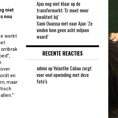
Ajax nog niet klaar op de
transfermarkt: ‘Er moet meer
og niet
kwaliteit bij’
ts nou
Sami Ouaissa niet naar Ajax: ‘Ze
vinden hem geen acht miljoen
ie werkt
waard’
het
 ontbrak
RECENTE REACTIES
oed”,
n
admin
op
Yolanthe Cabau zorgt
 over
voor veel opwinding met deze
wordt en
foto’s
len, maar
atisch
allen.”