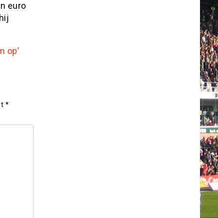
en euro
hij
m op’
et
*