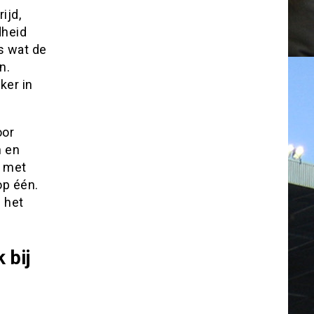
ijd,
dheid
s wat de
n.
ker in
oor
n en
t met
op één.
n het
 bij