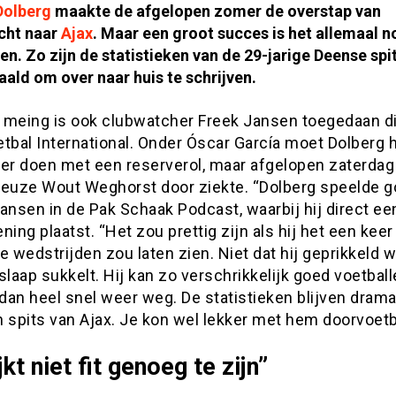
Dolberg
maakte de afgelopen zomer de overstap van
cht naar
Ajax
. Maar een groot succes is het allemaal n
n. Zo zijn de statistieken van de 29-jarige Deense spi
aald om over naar huis te schrijven.
 meing is ook clubwatcher Freek Jansen toegedaan d
tbal International. Onder Óscar García moet Dolberg 
ter doen met een reserverol, maar afgelopen zaterdag
keuze Wout Weghorst door ziekte. “Dolberg speelde g
ansen in de Pak Schaak Podcast, waarbij hij direct ee
ning plaatst. “Het zou prettig zijn als hij het een keer
e wedstrijden zou laten zien. Niet dat hij geprikkeld 
slaap sukkelt. Hij kan zo verschrikkelijk goed voetbal
 dan heel snel weer weg. De statistieken blijven dram
 spits van Ajax. Je kon wel lekker met hem doorvoetb
ijkt niet fit genoeg te zijn”