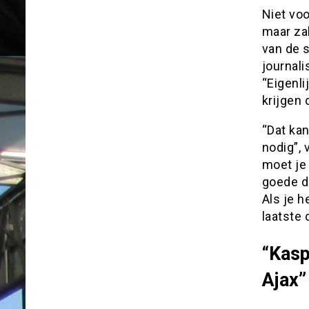
Niet voo
maar zak
van de s
journali
“Eigenli
krijgen 
“Dat kan
nodig”, 
moet je
goede di
Als je h
laatste 
“Kasp
Ajax”