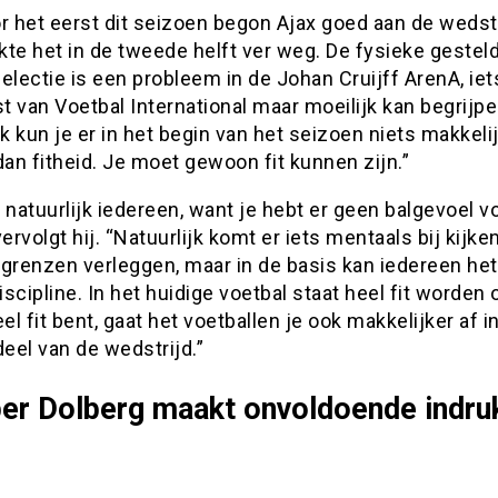
r het eerst dit seizoen begon Ajax goed aan de wedstr
te het in de tweede helft ver weg. De fysieke gestel
electie is een probleem in de Johan Cruijff ArenA, iet
st van Voetbal International maar moeilijk kan begrijpe
jk kun je er in het begin van het seizoen niets makkelij
dan fitheid. Je moet gewoon fit kunnen zijn.”
 natuurlijk iedereen, want je hebt er geen balgevoel v
vervolgt hij. “Natuurlijk komt er iets mentaals bij kijke
 grenzen verleggen, maar in de basis kan iedereen he
scipline. In het huidige voetbal staat heel fit worden 
eel fit bent, gaat het voetballen je ook makkelijker af i
deel van de wedstrijd.”
er Dolberg maakt onvoldoende indruk