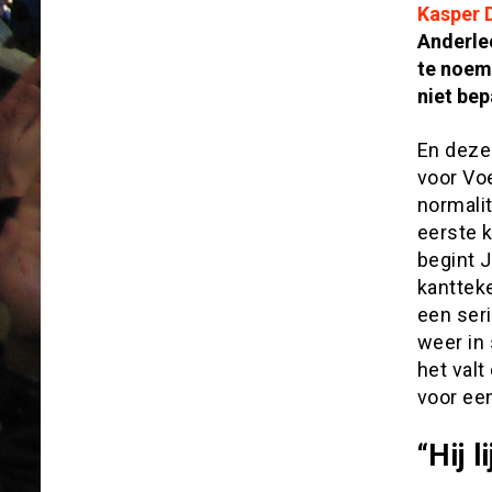
Kasper 
Anderle
te noeme
niet bep
En deze
voor Voe
normali
eerste 
begint J
kantteke
een seri
weer in 
het valt
voor een
“Hij l