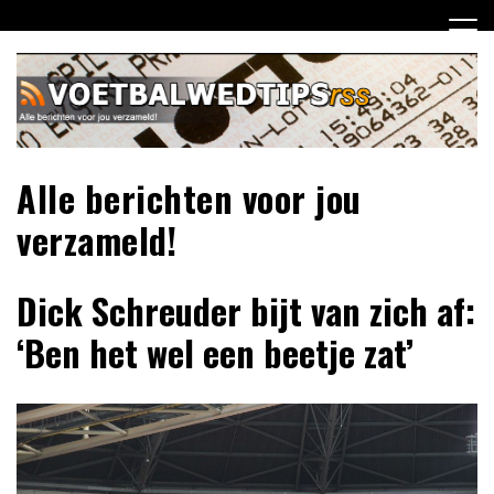
Ga
naar
de
inhoud
Alle berichten voor jou
verzameld!
Dick Schreuder bijt van zich af:
‘Ben het wel een beetje zat’