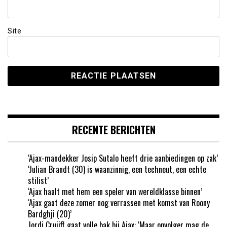
Site
RECENTE BERICHTEN
‘Ajax-mandekker Josip Sutalo heeft drie aanbiedingen op zak’
‘Julian Brandt (30) is waanzinnig, een techneut, een echte
stilist’
‘Ajax haalt met hem een speler van wereldklasse binnen’
‘Ajax gaat deze zomer nog verrassen met komst van Roony
Bardghji (20)’
Jordi Cruijff gaat volle bak bij Ajax: ‘Maar opvolger mag de