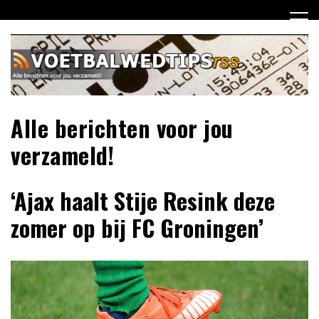
Ga
naar
de
inhoud
Alle berichten voor jou
verzameld!
‘Ajax haalt Stije Resink deze
zomer op bij FC Groningen’