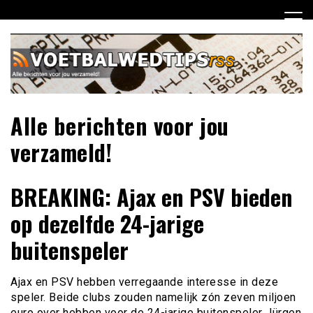
Ga
naar
de
inhoud
Alle berichten voor jou
verzameld!
BREAKING: Ajax en PSV bieden
op dezelfde 24-jarige
buitenspeler
Ajax en PSV hebben verregaande interesse in deze
speler. Beide clubs zouden namelijk zón zeven miljoen
euro over hebben voor de 24-jarige buitenspeler Jürgen