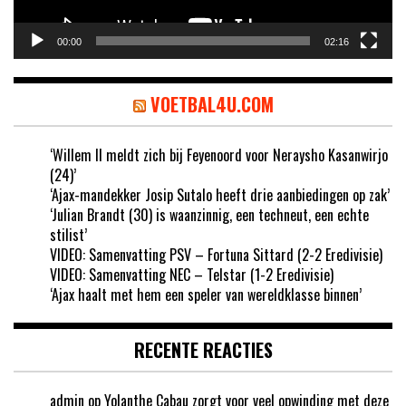
00:00
02:16
VOETBAL4U.COM
‘Willem II meldt zich bij Feyenoord voor Neraysho Kasanwirjo
(24)’
‘Ajax-mandekker Josip Sutalo heeft drie aanbiedingen op zak’
‘Julian Brandt (30) is waanzinnig, een techneut, een echte
stilist’
VIDEO: Samenvatting PSV – Fortuna Sittard (2-2 Eredivisie)
VIDEO: Samenvatting NEC – Telstar (1-2 Eredivisie)
‘Ajax haalt met hem een speler van wereldklasse binnen’
RECENTE REACTIES
admin
op
Yolanthe Cabau zorgt voor veel opwinding met deze