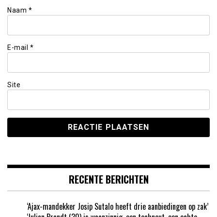
Naam
*
E-mail
*
Site
RECENTE BERICHTEN
‘Ajax-mandekker Josip Sutalo heeft drie aanbiedingen op zak’
‘Julian Brandt (30) is waanzinnig, een techneut, een echte