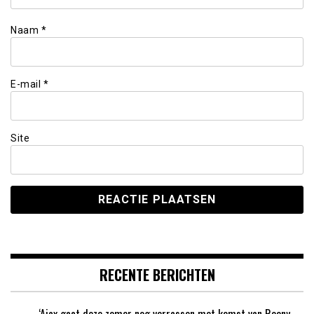
Naam
*
E-mail
*
Site
RECENTE BERICHTEN
‘Ajax gaat deze zomer nog verrassen met komst van Roony