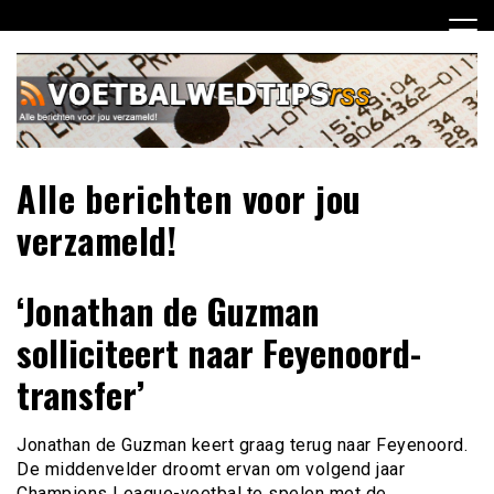
Ga
naar
de
inhoud
Alle berichten voor jou
verzameld!
‘Jonathan de Guzman
solliciteert naar Feyenoord-
transfer’
Jonathan de Guzman keert graag terug naar Feyenoord.
De middenvelder droomt ervan om volgend jaar
Champions League-voetbal te spelen met de