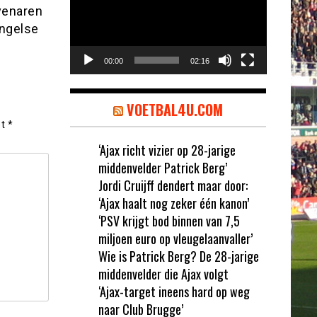
venaren
Engelse
00:00
02:16
VOETBAL4U.COM
et
*
‘Ajax richt vizier op 28-jarige
middenvelder Patrick Berg’
Jordi Cruijff dendert maar door:
‘Ajax haalt nog zeker één kanon’
‘PSV krijgt bod binnen van 7,5
miljoen euro op vleugelaanvaller’
Wie is Patrick Berg? De 28-jarige
middenvelder die Ajax volgt
‘Ajax-target ineens hard op weg
naar Club Brugge’