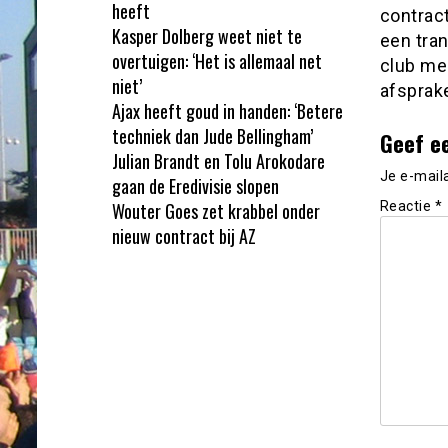
heeft
contrac
Kasper Dolberg weet niet te
een tra
overtuigen: ‘Het is allemaal net
club me
niet’
afsprak
Ajax heeft goud in handen: ‘Betere
techniek dan Jude Bellingham’
Geef e
Julian Brandt en Tolu Arokodare
Je e-mail
gaan de Eredivisie slopen
Wouter Goes zet krabbel onder
Reactie
*
nieuw contract bij AZ