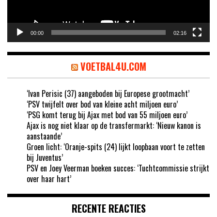
00:00
02:16
VOETBAL4U.COM
‘Ivan Perisic (37) aangeboden bij Europese grootmacht’
‘PSV twijfelt over bod van kleine acht miljoen euro’
‘PSG komt terug bij Ajax met bod van 55 miljoen euro’
Ajax is nog niet klaar op de transfermarkt: ‘Nieuw kanon is
aanstaande’
Groen licht: ‘Oranje-spits (24) lijkt loopbaan voort te zetten
bij Juventus’
PSV en Joey Veerman boeken succes: ‘Tuchtcommissie strijkt
over haar hart’
RECENTE REACTIES