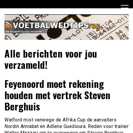
Ga
naar
de
inhoud
Alle berichten voor jou
verzameld!
Feyenoord moet rekening
houden met vertrek Steven
Berghuis
Watford mist vanwege de Afrika Cup de aanvallers
Nordin Amrabat en Adlene Guedioura. Reden voor trainer
Walter Mazzari om te overwegen om Steven Berghuis