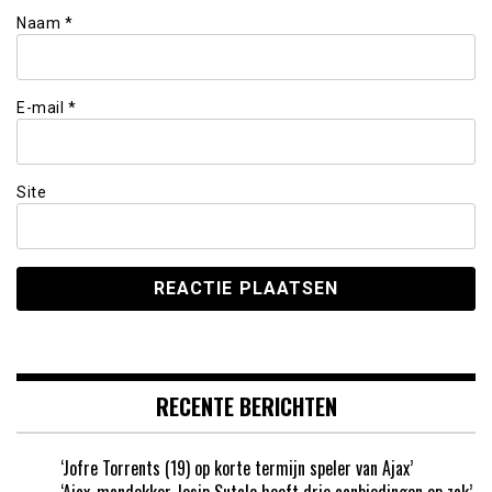
Naam
*
E-mail
*
Site
RECENTE BERICHTEN
‘Jofre Torrents (19) op korte termijn speler van Ajax’
‘Ajax-mandekker Josip Sutalo heeft drie aanbiedingen op zak’