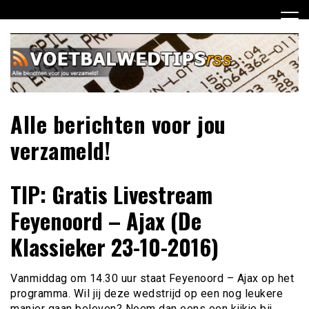
Ga
naar
de
inhoud
Alle berichten voor jou
verzameld!
TIP: Gratis Livestream
Feyenoord – Ajax (De
Klassieker 23-10-2016)
Vanmiddag om 14.30 uur staat Feyenoord – Ajax op het
programma. Wil jij deze wedstrijd op een nog leukere
manier gaan beleven? Neem dan eens een kijkje bij