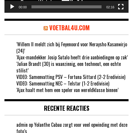
00:00
02:16
VOETBAL4U.COM
‘Willem II meldt zich bij Feyenoord voor Neraysho Kasanwirjo
(24)’
‘Ajax-mandekker Josip Sutalo heeft drie aanbiedingen op zak’
‘Julian Brandt (30) is waanzinnig, een techneut, een echte
stilist’
VIDEO: Samenvatting PSV – Fortuna Sittard (2-2 Eredivisie)
VIDEO: Samenvatting NEC – Telstar (1-2 Eredivisie)
‘Ajax haalt met hem een speler van wereldklasse binnen’
RECENTE REACTIES
admin
op
Yolanthe Cabau zorgt voor veel opwinding met deze
foto’s