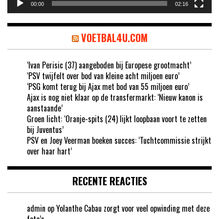
00:00
02:16
VOETBAL4U.COM
‘Ivan Perisic (37) aangeboden bij Europese grootmacht’
‘PSV twijfelt over bod van kleine acht miljoen euro’
‘PSG komt terug bij Ajax met bod van 55 miljoen euro’
Ajax is nog niet klaar op de transfermarkt: ‘Nieuw kanon is
aanstaande’
Groen licht: ‘Oranje-spits (24) lijkt loopbaan voort te zetten
bij Juventus’
PSV en Joey Veerman boeken succes: ‘Tuchtcommissie strijkt
over haar hart’
RECENTE REACTIES
admin
op
Yolanthe Cabau zorgt voor veel opwinding met deze
foto’s