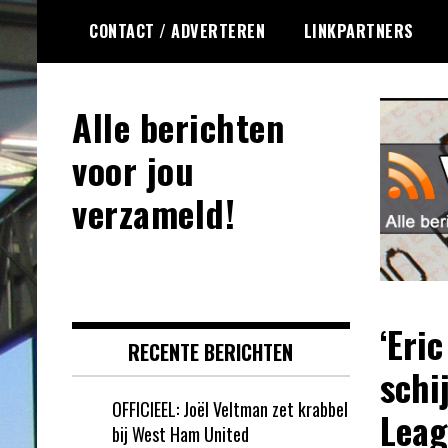
Ga
CONTACT / ADVERTEREN
LINKPARTNERS
naar
de
inhoud
Alle berichten
voor jou
verzameld!
‘Eri
RECENTE BERICHTEN
schi
OFFICIEEL: Joël Veltman zet krabbel
Leag
bij West Ham United