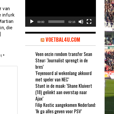
r van
 infurk
Martian
00:00
02:16
n, die
]
VOETBAL4U.COM
Veen onzin rondom transfer Sean
et
*
Steur: ‘Journalist sprengt in de
bres’
‘Feyenoord al wekenlang akkoord
met speler van NEC’
Stunt in de maak: ‘Shane Kluivert
(18) gelinkt aan overstap naar
Ajax’
Filip Kostic aangekomen Nederland:
‘Ik ga alles geven voor PSV’