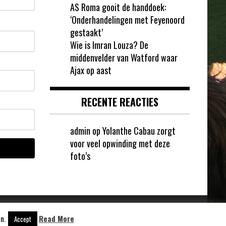
AS Roma gooit de handdoek:
‘Onderhandelingen met Feyenoord
gestaakt’
Wie is Imran Louza? De
middenvelder van Watford waar
Ajax op aast
RECENTE REACTIES
admin
op
Yolanthe Cabau zorgt
voor veel opwinding met deze
foto’s
n.
Read More
Aangedreven door
WordPress
Accept