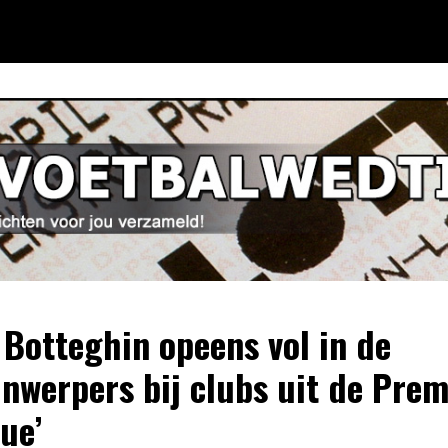
c Botteghin opeens vol in de
jnwerpers bij clubs uit de Prem
ue’