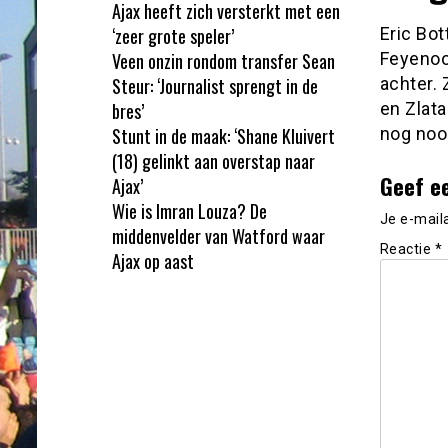
Ajax heeft zich versterkt met een
‘zeer grote speler’
Eric Bo
Veen onzin rondom transfer Sean
Feyenoo
Steur: ‘Journalist sprengt in de
achter. 
bres’
en Zlata
Stunt in de maak: ‘Shane Kluivert
nog nooi
(18) gelinkt aan overstap naar
Geef e
Ajax’
Wie is Imran Louza? De
Je e-mail
middenvelder van Watford waar
Reactie
*
Ajax op aast