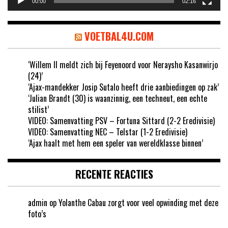
00:00
02:16
VOETBAL4U.COM
‘Willem II meldt zich bij Feyenoord voor Neraysho Kasanwirjo
(24)’
‘Ajax-mandekker Josip Sutalo heeft drie aanbiedingen op zak’
‘Julian Brandt (30) is waanzinnig, een techneut, een echte
stilist’
VIDEO: Samenvatting PSV – Fortuna Sittard (2-2 Eredivisie)
VIDEO: Samenvatting NEC – Telstar (1-2 Eredivisie)
‘Ajax haalt met hem een speler van wereldklasse binnen’
RECENTE REACTIES
admin
op
Yolanthe Cabau zorgt voor veel opwinding met deze
foto’s