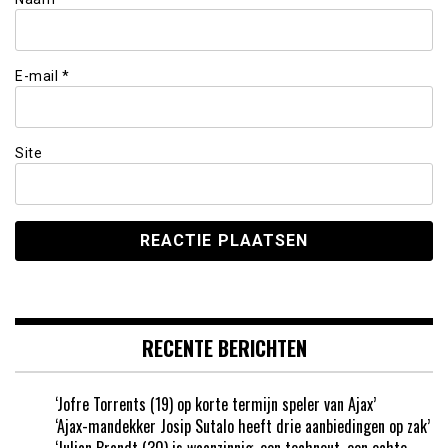
E-mail
*
Site
RECENTE BERICHTEN
‘Jofre Torrents (19) op korte termijn speler van Ajax’
‘Ajax-mandekker Josip Sutalo heeft drie aanbiedingen op zak’
‘Julian Brandt (30) is waanzinnig, een techneut, een echte