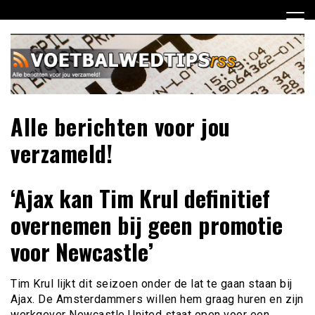
Ga
naar
de
inhoud
Alle berichten voor jou
verzameld!
‘Ajax kan Tim Krul definitief
overnemen bij geen promotie
voor Newcastle’
Tim Krul lijkt dit seizoen onder de lat te gaan staan bij
Ajax. De Amsterdammers willen hem graag huren en zijn
werkgever Newcastle United staat open voor een