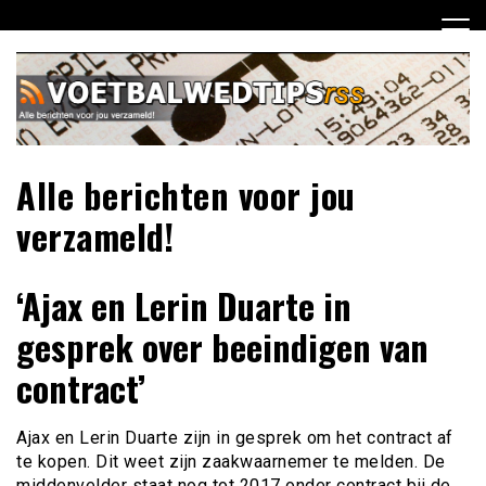
Ga
naar
de
inhoud
Alle berichten voor jou
verzameld!
‘Ajax en Lerin Duarte in
gesprek over beeindigen van
contract’
Ajax en Lerin Duarte zijn in gesprek om het contract af
te kopen. Dit weet zijn zaakwaarnemer te melden. De
middenvelder staat nog tot 2017 onder contract bij de