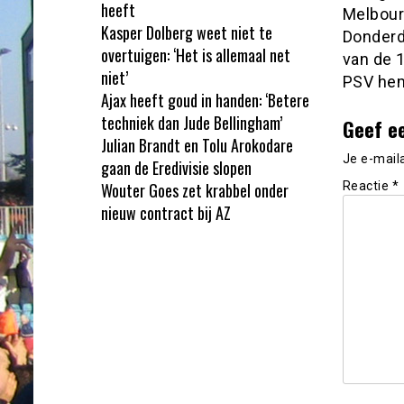
heeft
Melbour
Kasper Dolberg weet niet te
Donderd
overtuigen: ‘Het is allemaal net
van de 1
niet’
PSV hem 
Ajax heeft goud in handen: ‘Betere
techniek dan Jude Bellingham’
Geef e
Julian Brandt en Tolu Arokodare
Je e-mail
gaan de Eredivisie slopen
Wouter Goes zet krabbel onder
Reactie
*
nieuw contract bij AZ