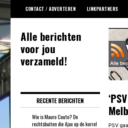
Ga
CONTACT / ADVERTEREN
LINKPARTNERS
naar
de
inhoud
Alle berichten
voor jou
verzameld!
‘PSV
RECENTE BERICHTEN
Melb
Wie is Mauro Couto? De
rechtsbuiten die Ajax op de korrel
PSV gaa