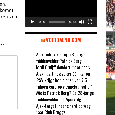
en.
 komst
rken zou
00:00
02:16
VOETBAL4U.COM
et
*
‘Ajax richt vizier op 28-jarige
middenvelder Patrick Berg’
Jordi Cruijff dendert maar door:
‘Ajax haalt nog zeker één kanon’
‘PSV krijgt bod binnen van 7,5
miljoen euro op vleugelaanvaller’
Wie is Patrick Berg? De 28-jarige
middenvelder die Ajax volgt
‘Ajax-target ineens hard op weg
naar Club Brugge’